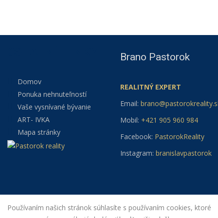
OSTATNÉ LINKY
Brano Pastorok
Domov
REALITNÝ EXPERT
Ponuka nehnuteľností
Email:
brano@pastorokreality.s
Vaše vysnívané bývanie
ART- IVKA
Mobil:
+421 905 960 984
Mapa stránky
Facebook:
PastorokReality
Instagram:
branislavpastorok
Používaním našich stránok súhlasíte s používaním cookies, ktoré