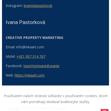
Instagram:
branislavpastorok
Ivana Pastorková
CREATIVE PROPERTY MARKETING
Email: info@ivkaart.com
Mobil:
+421 907 314 767
Facebook:
VaseVysnivaneByvanie
Web:
https://ivkaart.com
Používaním našich stránok súhlasíte s používaním cookies, ktoré
nám pomáhajú dodávať kvalitnejšie služby.
Copyright © 2020. All Rights Reserved