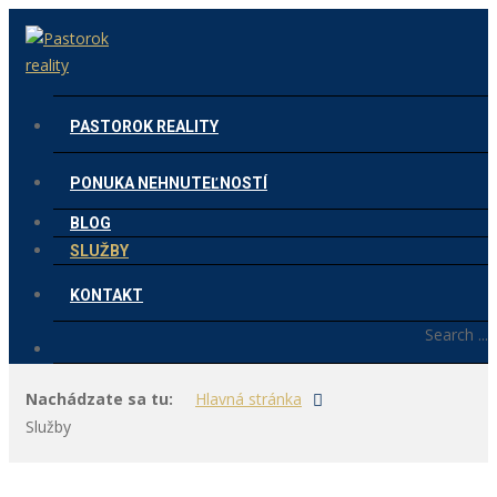
PASTOROK REALITY
PONUKA NEHNUTEĽNOSTÍ
BLOG
SLUŽBY
KONTAKT
Search ...
Nachádzate sa tu:
Hlavná stránka
Služby